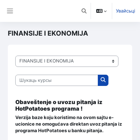
Прапусьціць да асноўнага кантэнту
Увайсьці
Пераключыць увод пошу
Бакавая панэль
FINANSIJE I EKONOMIJA
Катэгорыі курсаў
Шукаць курсы
Шукаць курсы
Obaveštenje o uvozu pitanja iz
HotPotatoes programa !
Verzija baze koju koristimo na ovom sajtu e-
ucionice ne omogućava direktan uvoz pitanja iz
programa HotPotatoes u banku pitanja.