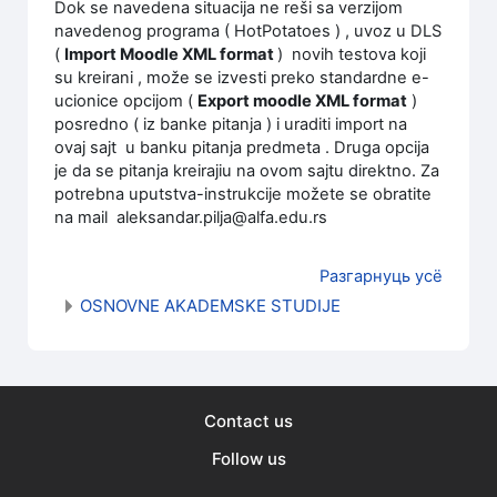
Dok se navedena situacija ne reši sa verzijom
navedenog programa ( HotPotatoes ) , uvoz u DLS
(
Import Moodle XML format
) novih testova koji
su kreirani , može se izvesti preko standardne e-
ucionice opcijom (
Export moodle XML format
)
posredno ( iz banke pitanja ) i uraditi import na
ovaj sajt u banku pitanja predmeta . Druga opcija
je da se pitanja kreirajiu na ovom sajtu direktno. Za
potrebna uputstva-instrukcije možete se obratite
na mail aleksandar.pilja@alfa.edu.rs
Разгарнуць усё
OSNOVNE AKADEMSKE STUDIJE
Contact us
Follow us